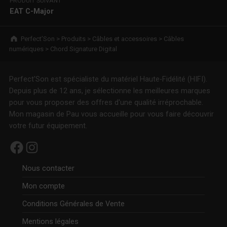
PRODUIT SUIVANT
EAT C-Major
Breadcrumbs navigation
Perfect’Son
>
Produits
>
Câbles et accessoires
>
Câbles
numériques
>
Chord Signature Digital
Perfect'Son est spécialiste du matériel Haute-Fidélité (HIFI).
Depuis plus de 12 ans, je sélectionne les meilleures marques
pour vous proposer des offres d'une qualité irréprochable.
Mon magasin de Pau vous accueille pour vous faire découvrir
votre futur équipement.
Facebook
Instagram
Nous contacter
Mon compte
Conditions Générales de Vente
Mentions légales