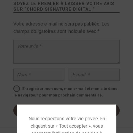
SOYEZ LE PREMIER À LAISSER VOTRE AVIS
SUR “
CHORD SIGNATURE DIGITAL
”
Votre adresse e-mail ne sera pas publiée.
Les
champs obligatoires sont indiqués avec
*
Votre avis
*
Nom
*
E-mail
*
Enregistrer mon nom, mon e-mail et mon site dans
le navigateur pour mon prochain commentaire.