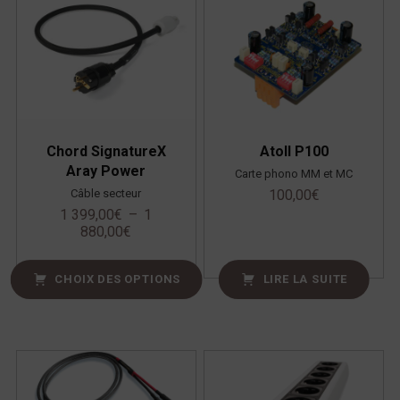
Chord SignatureX
Atoll P100
Aray Power
Carte phono MM et MC
Câble secteur
100,00
€
1 399,00
€
–
1
880,00
€
CHOIX DES OPTIONS
LIRE LA SUITE