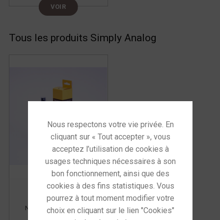
VOIR
Tous les produits Simply Analog
Simply Analog
Nettoyant pour disques
vinyles