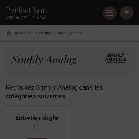
Primary Menu
Shopping
Skip to footer
Skip to main navigation
Skip to shopping cart
Skip to main content
Cookies management panel
Simply Analog - Perfect’Son
Perfect’Son
SPÉCIALISTE HI-FI À PAU
Breadcrumbs navigation
Perfect’Son
>
Produits
>
Simply Analog
Simply Analog
Simply Analog
Retrouvez Simply Analog dans les
catégories suivantes
Entretien vinyle
(1)