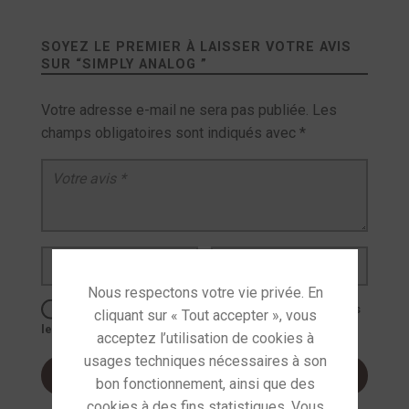
SOYEZ LE PREMIER À LAISSER VOTRE AVIS
SUR “
SIMPLY ANALOG
”
Votre adresse e-mail ne sera pas publiée.
Les
champs obligatoires sont indiqués avec
*
Votre avis
*
Nom
*
E-mail
*
Enregistrer mon nom, mon e-mail et mon site dans
le navigateur pour mon prochain commentaire.