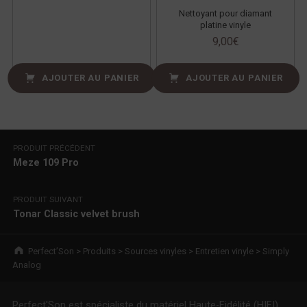
Nettoyant pour diamant
platine vinyle
9,00
€
AJOUTER AU PANIER
AJOUTER AU PANIER
Navigation de l’article
PRODUIT PRÉCÉDENT
Meze 109 Pro
PRODUIT SUIVANT
Tonar Classic velvet brush
Breadcrumbs navigation
Perfect’Son
>
Produits
>
Sources vinyles
>
Entretien vinyle
>
Simply
Analog
Perfect'Son est spécialiste du matériel Haute-Fidélité (HIFI).