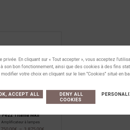
ses cookies and gives you control over what you want
K, ACCEPT ALL
DENY ALL
PERSONALI
COOKIES
Fezz Titania MkII
Amplificateur à lampes
 750,00
€
–
3 875,00
€