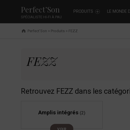
Primary Menu
Skip to footer
Skip to main navigation
Skip to shopping cart
Skip to main content
FEZZ - Perfect’Son
Cookies management panel
Perfect’Son
PRODUITS
LE MONDE D
SPÉCIALISTE HI-FI À PAU
Breadcrumbs navigation
Perfect’Son
>
Produits
>
FEZZ
FEZZ
FEZZ
Retrouvez FEZZ dans les catégor
Amplis intégrés
(2)
VOIR