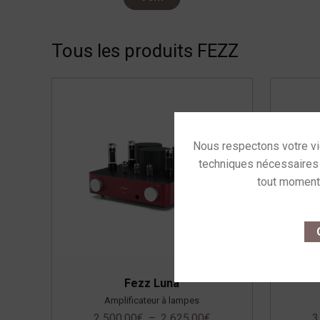
Tous les produits FEZZ
This site u
O
Fezz Luna
Amplificateur à lampes
2 500,00
€
–
2 625,00
€
3