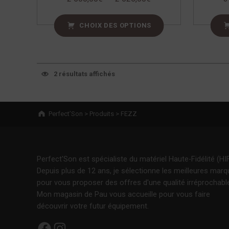
CHOIX DES OPTIONS
2 résultats affichés
Breadcrumbs navigation
Perfect’Son
>
Produits
>
FEZZ
Perfect'Son est spécialiste du matériel Haute-Fidélité (HIF
Depuis plus de 12 ans, je sélectionne les meilleures mar
pour vous proposer des offres d'une qualité irréprochabl
Mon magasin de Pau vous accueille pour vous faire
découvrir votre futur équipement.