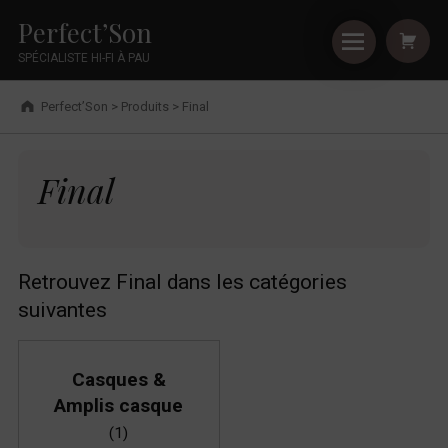
Primary Menu
Shopping
Skip to footer
Skip to main navigation
Skip to shopping cart
Skip to main content
Cookies management panel
Final - Perfect’Son
Perfect’Son
SPÉCIALISTE HI-FI À PAU
Breadcrumbs navigation
Perfect’Son
>
Produits
>
Final
Final
Final
Retrouvez Final dans les catégories
suivantes
Casques &
Amplis casque
(1)