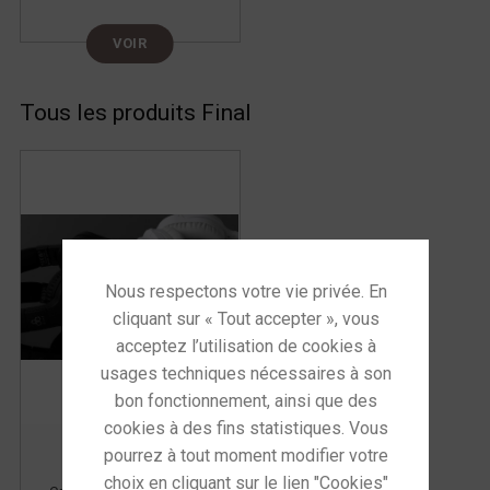
VOIR
Tous les produits Final
Final UX3000