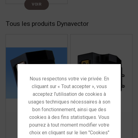
VOIR
Tous les produits Dynavector
Dynavector DV
Dynavector DV-
20X-2A L
XX2A
Cellule MC bas niveau
Cellule MC bas niveau