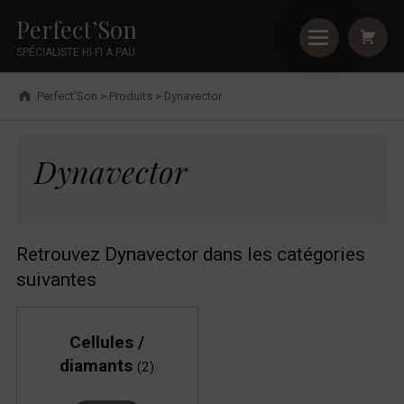
Primary Menu
Shopping
Skip to footer
Skip to main navigation
Skip to shopping cart
Skip to main content
Cookies management panel
Dynavector - Perfect’Son
Perfect’Son
SPÉCIALISTE HI-FI À PAU
Breadcrumbs navigation
Perfect’Son
>
Produits
>
Dynavector
Dynavector
Dynavector
Retrouvez Dynavector dans les catégories
suivantes
Cellules /
diamants
(2)