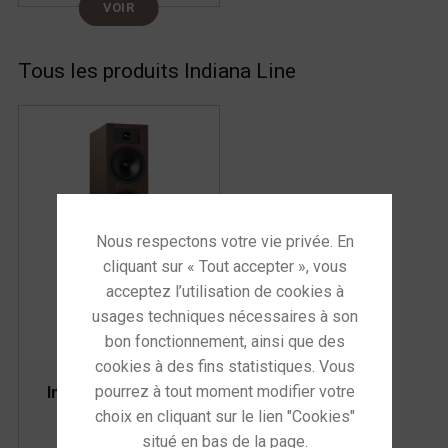
VOIR
Tous les produits Indiana Line
Inidiana Line Tesi 5
Enceinte colonne
799,00
€
la paire