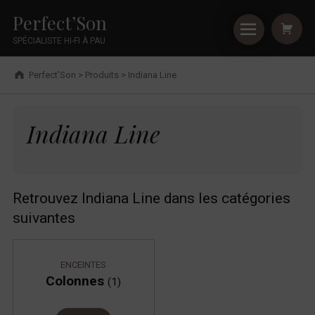
Primary Menu
Shopping
Skip to footer
Skip to main navigation
Skip to shopping cart
Skip to main content
Cookies management panel
Indiana Line - Perfect’Son
Perfect’Son
SPÉCIALISTE HI-FI À PAU
Breadcrumbs navigation
Perfect’Son
>
Produits
>
Indiana Line
Indiana Line
Indiana Line
Retrouvez Indiana Line dans les catégories
suivantes
ENCEINTES
Colonnes
(1)