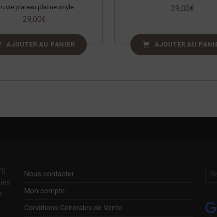
ouvre plateau platine vinyle
39,00
€
29,00
€
AJOUTER AU PANIER
AJOUTER AU PANI
Rechercher
I).
Nous contacter
ques
Mon compte
e.
Conditions Générales de Vente