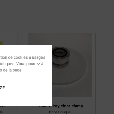
 to activate
ZE
cuir
Tonar misty clear clamp
le
Pince à disque