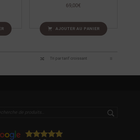
69,00
€
ER
AJOUTER AU PANIER