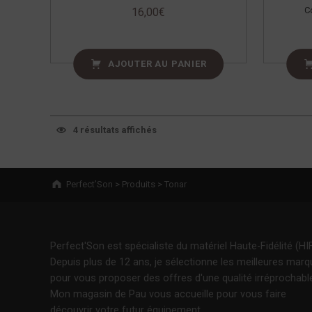
C
16,00
€
AJOUTER AU PANIER
4 résultats affichés
Breadcrumbs navigation
Perfect’Son
>
Produits
>
Tonar
Perfect'Son est spécialiste du matériel Haute-Fidélité (HIF
Depuis plus de 12 ans, je sélectionne les meilleures mar
pour vous proposer des offres d'une qualité irréprochabl
Mon magasin de Pau vous accueille pour vous faire
découvrir votre futur équipement.