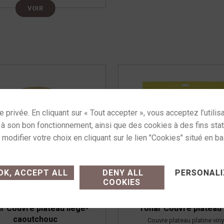
VOIR
ses cookies and gives you control over what you want
K, ACCEPT ALL
DENY ALL
PERSONALI
COOKIES
r Couvre plateau liège-
Tonar Couvre plateau 
caoutchouc
Couvre plateau platine viny