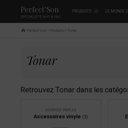
Primary Menu
Skip to footer
Skip to main navigation
Skip to shopping cart
Skip to main content
Tonar - Perfect’Son
Cookies management panel
Perfect’Son
PRODUITS
LE MONDE D
SPÉCIALISTE HI-FI À PAU
Breadcrumbs navigation
Perfect’Son
>
Produits
>
Tonar
Tonar
Tonar
Retrouvez Tonar dans les catégo
SOURCES VINYLES
Accessoires vinyle
E
(3)