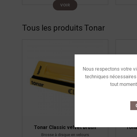
VOIR
Tous les produits Tonar
This site u
O
Tonar Classic velvet brush
Tona
Brosse à disque en velours