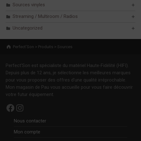
Sources vinyles
Streaming / Multiroom / Radios
Uncategorized
Breadcrumbs navigation
Perfect’Son
>
Produits
>
Sources
Perfect'Son est spécialiste du matériel Haute-Fidélité (HIFI).
Depuis plus de 12 ans, je sélectionne les meilleures marques
pour vous proposer des offres d'une qualité irréprochable.
Mon magasin de Pau vous accueille pour vous faire découvrir
votre futur équipement.
Facebook
Instagram
Nous contacter
Mon compte