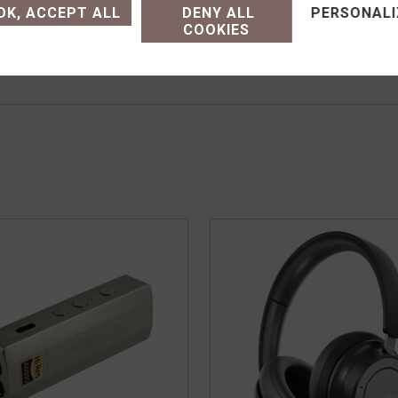
K, ACCEPT ALL
DENY ALL
PERSONALI
e achat (modalités, livraison)
14h-19h
COOKIES