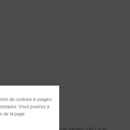
onfly
,
dragonfly red
 to activate
l au 06 72 61 60 98 du mardi au samedi 10h-12h et