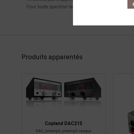
O
Pour toute question technique ou pour finaliser votr
Produits apparentés
Copland DAC215
DAC, préampli, préampli casque