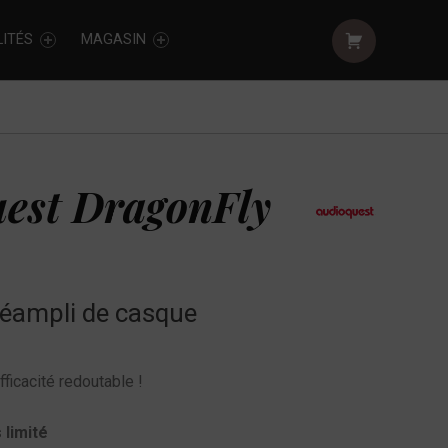
Shopping cart:
ITÉS
MAGASIN
est DragonFly
éampli de casque
fficacité redoutable !
 limité