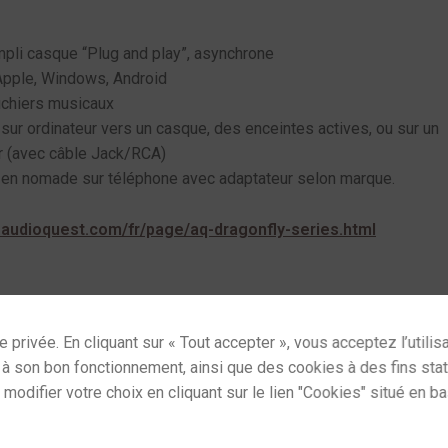
pli casque “Plug and play”, asynchrone
Apple, Windows, Android
fichiers musicaux
n sur ordinateur vers un casque, des enceintes actives, ou sur un
r (avec câble Jack/RCA)
on en nomade sur téléphone avec adaptateur selon marque.
.audioquest.com/fr/page/aq-dragonfly-series.html
s & Amplis casque
,
DAC
,
Sources
Étiquettes :
audioquest drag
ses cookies and gives you control over what you want
Commande sur simple appe