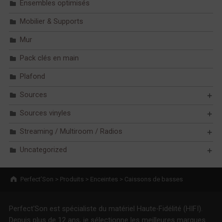
Ensembles optimisés
Mobilier & Supports
Mur
Pack clés en main
Plafond
Sources
Sources vinyles
Streaming / Multiroom / Radios
Uncategorized
Breadcrumbs navigation
Perfect’Son
>
Produits
>
Enceintes
>
Caissons de basses
Perfect'Son est spécialiste du matériel Haute-Fidélité (HIFI).
Depuis plus de 12 ans, je sélectionne les meilleures marques