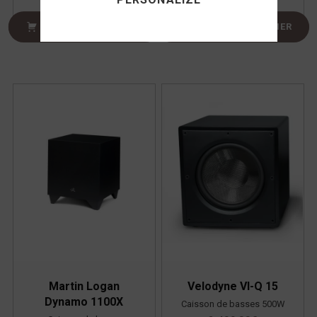
CHOIX DES OPTIONS
AJOUTER AU PANIER
Martin Logan
Velodyne VI-Q 15
Dynamo 1100X
Caisson de basses 500W