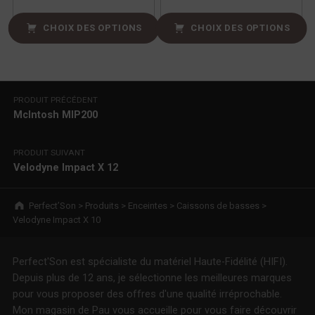
CHOIX DES OPTIONS
CHOIX DES OPTIONS
Navigation de l’article
PRODUIT PRÉCÉDENT
McIntosh MIP200
PRODUIT SUIVANT
Velodyne Impact X 12
Breadcrumbs navigation
Perfect’Son
>
Produits
>
Enceintes
>
Caissons de basses
>
Velodyne Impact X 10
Perfect'Son est spécialiste du matériel Haute-Fidélité (HIFI).
Depuis plus de 12 ans, je sélectionne les meilleures marques
pour vous proposer des offres d'une qualité irréprochable.
Mon magasin de Pau vous accueille pour vous faire découvrir