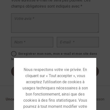
Votre adresse e-mail ne sera pas publiée.
Les
champs obligatoires sont indiqués avec
*
Votre avis
*
Nom
*
E-mail
*
Enregistrer mon nom, mon e-mail et mon site dans
le navigateur pour mon prochain commentaire.
Catégories :
Caissons de basses
,
Enceintes
,
Uncategorized
Étiquettes :
caisson de basse
,
caisson
de basse velodyne
,
velodyne impact