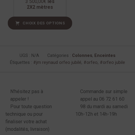
3 500,00
€
les
2X2 mètres
CHOIX DES OPTIONS
UGS :
N/A
Catégories :
Colonnes
,
Enceintes
Étiquettes :
jm reynaud orfeo jubilé
,
orfeo
,
orfeo jubile
enu latéral produits
N'hésitez pas à
Commande sur simple
appeler !
appel au 06 72 61 60
Pour toute question
98 du mardi au samedi
technique ou pour
10h-12h et 14h-19h
finaliser votre achat
(modalités, livraison)