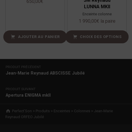
JM Reynaud
650,00
€
LUNNA MKII
Enceinte colonne
1 990,00
€
la paire
AJOUTER AU PANIER
CHOIX DES OPTIONS
Navigation de l’article
PRODUIT PRÉCÉDENT
Jean-Marie Reynaud ABSCISSE Jubilé
PRODUIT SUIVANT
Apertura ENIGMA mkII
Breadcrumbs navigation
Perfect’Son
>
Produits
>
Enceintes
>
Colonnes
>
Jean-Marie
Reynaud ORFEO Jubilé