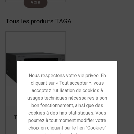
VOIR
Tous les produits TAGA
TAGA HTR 1000 CD
V3
Mini chaîne stéréo