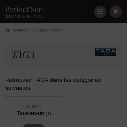
Primary Menu
Shopping
Skip to footer
Skip to main navigation
Skip to shopping cart
Skip to main content
Cookies management panel
TAGA - Perfect’Son
Perfect’Son
SPÉCIALISTE HI-FI À PAU
Breadcrumbs navigation
Perfect’Son
>
Produits
>
TAGA
TAGA
TAGA
Retrouvez TAGA dans les catégories
suivantes
SOURCES
Tout-en-un
(1)