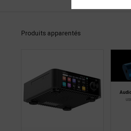
Produits apparentés
Audi
US