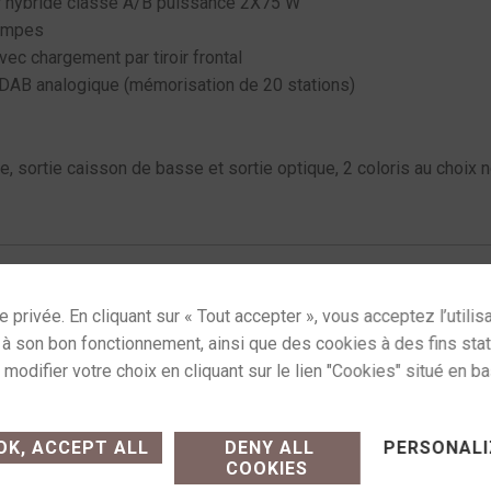
r hybride classe A/B puissance 2X75 W
lampes
ec chargement par tiroir frontal
DAB analogique (mémorisation de 20 stations)
, sortie caisson de basse et sortie optique, 2 coloris au choix n
gories :
Sources
,
Tout-en-un
Étiquettes :
htr 1000 cd
,
taga
,
Commande sur simple appe
ses cookies and gives you control over what you want
e achat (modalités, livraison)
14h-19h
K, ACCEPT ALL
DENY ALL
PERSONALI
COOKIES