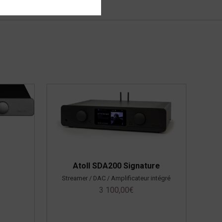
Atoll SDA200 Signature
Streamer / DAC / Amplificateur intégré
3 100,00
€