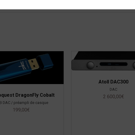
Atoll DAC300
DAC
oquest DragonFly Cobalt
2 600,00
€
B DAC / préampli de casque
199,00
€