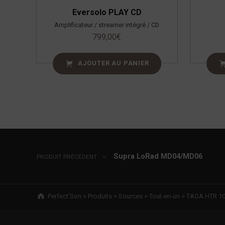
Eversolo PLAY CD
Amplificateur / streamer intégré / CD
799,00
€
AJOUTER AU PANIER
Navigation de l’article
Supra LoRad MD04/MD06
PRODUIT PRÉCÉDENT
Breadcrumbs navigation
Perfect’Son
>
Produits
>
Sources
>
Tout-en-un
>
TAGA HTR 10