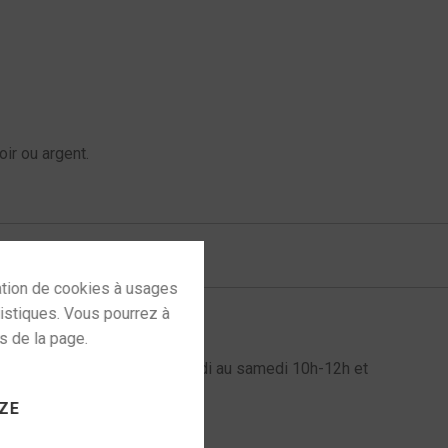
oir ou argent.
taga htr1000cd v2
l au 06 72 61 60 98 du mardi au samedi 10h-12h et
 to activate
ZE