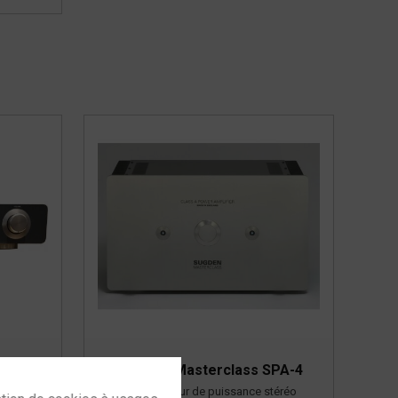
A-4
SUGDEN Masterclass SPA-4
Amplificateur de puissance stéréo