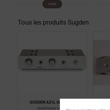
VOIR
Tous les produits Sugden
SUGDEN A21L Signature
SUG
Amplificateur intégré