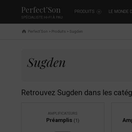
Primary Menu
Skip to footer
Skip to main navigation
Skip to shopping cart
Skip to main content
Sugden - Perfect’Son
Cookies management panel
Perfect’Son
PRODUITS
LE MONDE D
SPÉCIALISTE HI-FI À PAU
Breadcrumbs navigation
Perfect’Son
>
Produits
>
Sugden
Sugden
Sugden
Retrouvez Sugden dans les catég
AMPLIFICATEURS
Préamplis
Amp
(1)