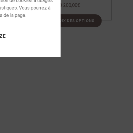
8 200,00
€
NS
CHOIX DES OPTIONS
 to activate
ZE