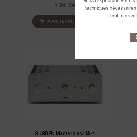
3 590,00
€
AJOUTER AU PANIER
This site u
O
SUGDEN Masterclass IA-4