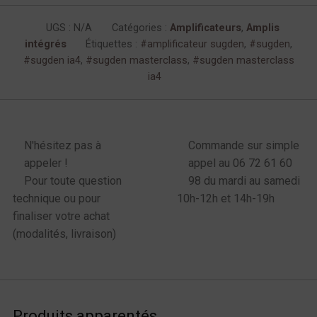
UGS :
N/A
Catégories :
Amplificateurs
,
Amplis
intégrés
Étiquettes :
amplificateur sugden
,
sugden
,
sugden ia4
,
sugden masterclass
,
sugden masterclass
ia4
enu latéral produits
N'hésitez pas à
Commande sur simple
appeler !
appel au 06 72 61 60
Pour toute question
98 du mardi au samedi
technique ou pour
10h-12h et 14h-19h
finaliser votre achat
(modalités, livraison)
Produits apparentés