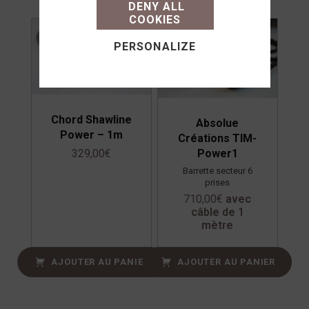
DENY ALL
COOKIES
PERSONALIZE
Chord Shawline
Absolue
Power – 1m
Créations TIM-
Power1
329,00
€
Barrette secteur 6
prises
710,00
€
avec
câble de 1
mètre
AJOUTER AU PANIER
AJOUTER AU PANIER