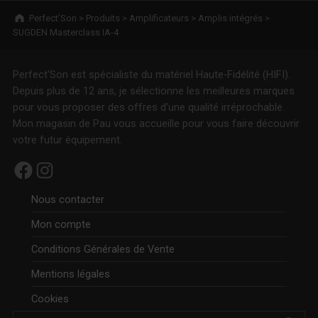
Breadcrumbs navigation
Perfect’Son
>
Produits
>
Amplificateurs
>
Amplis intégrés
>
SUGDEN Masterclass IA-4
Perfect'Son est spécialiste du matériel Haute-Fidélité (HIFI).
Depuis plus de 12 ans, je sélectionne les meilleures marques
pour vous proposer des offres d'une qualité irréprochable.
Mon magasin de Pau vous accueille pour vous faire découvrir
votre futur équipement.
Facebook
Instagram
Nous contacter
Mon compte
Conditions Générales de Vente
Mentions légales
Cookies
Rechercher