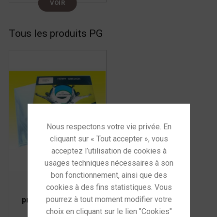
VOIR
Tous les produits PG
Pochettes de
protection 33 tours
Lot de 50 pièces