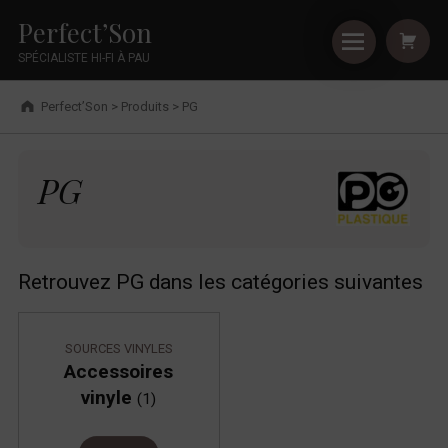
Primary Menu
Shopping
Skip to footer
Skip to main navigation
Skip to shopping cart
Skip to main content
Cookies management panel
PG - Perfect’Son
Perfect’Son
SPÉCIALISTE HI-FI À PAU
Breadcrumbs navigation
Perfect’Son
>
Produits
>
PG
PG
PG
Retrouvez PG dans les catégories suivantes
SOURCES VINYLES
Accessoires
vinyle
(1)