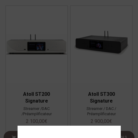
Atoll ST200
Atoll ST300
Signature
Signature
Streamer /DAC
Streamer / DAC /
/Préamplificateur
Préamplificateur
2 100,00
€
2 900,00
€
CHOIX DES OPTIONS
CHOIX DES OPTIONS