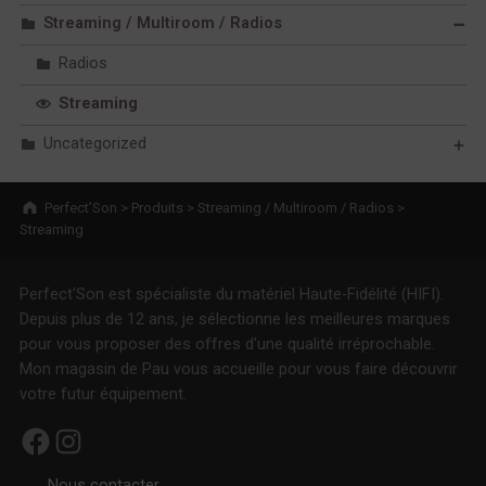
Streaming / Multiroom / Radios
Radios
Streaming
Uncategorized
Breadcrumbs navigation
Perfect’Son
>
Produits
>
Streaming / Multiroom / Radios
>
Streaming
Perfect'Son est spécialiste du matériel Haute-Fidélité (HIFI).
Depuis plus de 12 ans, je sélectionne les meilleures marques
pour vous proposer des offres d'une qualité irréprochable.
Mon magasin de Pau vous accueille pour vous faire découvrir
votre futur équipement.
Facebook
Instagram
Nous contacter