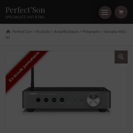
Primary Menu
Shopping
Skip to footer
Skip to main navigation
Skip to shopping cart
Skip to main content
Cookies management panel
Yamaha WXC-50 - Perfect’Son
Perfect’Son
SPÉCIALISTE HI-FI À PAU
Breadcrumbs navigation
Perfect’Son
>
Produits
>
Amplificateurs
>
Préamplis
>
Yamaha WXC-
50
En écoute permanente