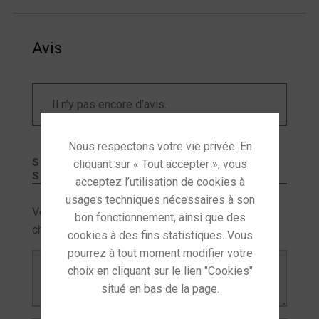
Avis
Il n’y pas encore d’avis.
SOYEZ LE PREMIER À LAISSER VOTRE AVIS
SUR “
YAMAHA WXC-50
”
Votre adresse e-mail ne sera pas publiée.
Les
champs obligatoires sont indiqués avec
*
Votre avis
*
This site uses cookies and
Nom
*