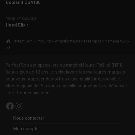
Copland CSA100
PRODUIT SUIVANT
Heed Elixir
Breadcrumbs navigation
Perfect’Son
>
Produits
>
Amplificateurs
>
Préamplis
>
Yamaha WXC-
50
Perfect'Son est spécialiste du matériel Haute-Fidélité (HIFI).
Depuis plus de 12 ans, je sélectionne les meilleures marques
pour vous proposer des offres d'une qualité irréprochable.
Mon magasin de Pau vous accueille pour vous faire découvrir
votre futur équipement.
Facebook
Instagram
Nous contacter
Mon compte