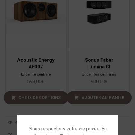
Acoustic Energy
Sonus Faber
AE307
Lumina CI
Enceinte centrale
Enceintes centrales
599,00
€
900,00
€
CHOIX DES OPTIONS
AJOUTER AU PANIER
4 résultats affichés