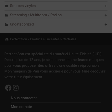
Sources vinyles
Streaming / Multiroom / Radios
Uncategorized
Breadcrumbs navigation
Perfect’Son
>
Produits
>
Enceintes
>
Centrales
Perfect'Son est spécialiste du matériel Haute-Fidélité (HIFI).
Depuis plus de 12 ans, je sélectionne les meilleures marques
pour vous proposer des offres d'une qualité irréprochable.
Mon magasin de Pau vous accueille pour vous faire découvrir
votre futur équipement.
Facebook
Instagram
Nous contacter
Mon compte