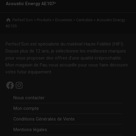
Acoustic Energy AE107²
Breadcrumbs navigation
Perfect’Son
>
Produits
>
Enceintes
>
Centrales
>
Acoustic Energy
AE105
Perfect'Son est spécialiste du matériel Haute-Fidélité (HIFI).
Depuis plus de 12 ans, je sélectionne les meilleures marques
pour vous proposer des offres d'une qualité irréprochable.
Mon magasin de Pau vous accueille pour vous faire découvrir
votre futur équipement.
Facebook
Instagram
Nous contacter
Mon compte
Conditions Générales de Vente
Mentions légales