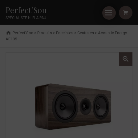
Primary Menu
Shopping
Skip to footer
Skip to main navigation
Skip to shopping cart
Skip to main content
Cookies management panel
Acoustic Energy AE105 - Perfect’Son
Perfect’Son
SPÉCIALISTE HI-FI À PAU
Breadcrumbs navigation
Perfect’Son
>
Produits
>
Enceintes
>
Centrales
>
Acoustic Energy
AE105