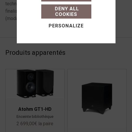
what you want to activate
technique ou pour
10h-12h et 14h-19h
DENY ALL
finaliser votre achat
COOKIES
(modalités, livraison)
PERSONALIZE
Produits apparentés
Atohm GT1-HD
Enceinte bibliothèque
2 699,00
€
la paire