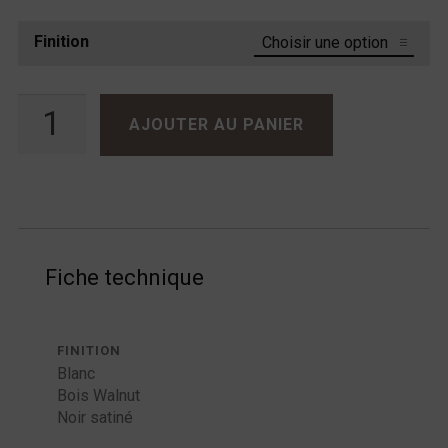
Finition
quantité de Acoustic Energy AE105
AJOUTER AU PANIER
Fiche technique
FINITION
Blanc
Bois Walnut
Noir satiné