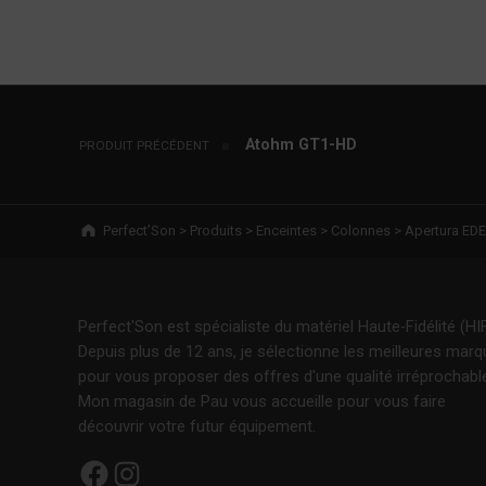
Navigation de l’article
Atohm GT1-HD
PRODUIT PRÉCÉDENT
Breadcrumbs navigation
Perfect’Son
>
Produits
>
Enceintes
>
Colonnes
>
Apertura EDE
Perfect'Son est spécialiste du matériel Haute-Fidélité (HIF
Depuis plus de 12 ans, je sélectionne les meilleures mar
pour vous proposer des offres d'une qualité irréprochabl
Mon magasin de Pau vous accueille pour vous faire
découvrir votre futur équipement.
Facebook
Instagram