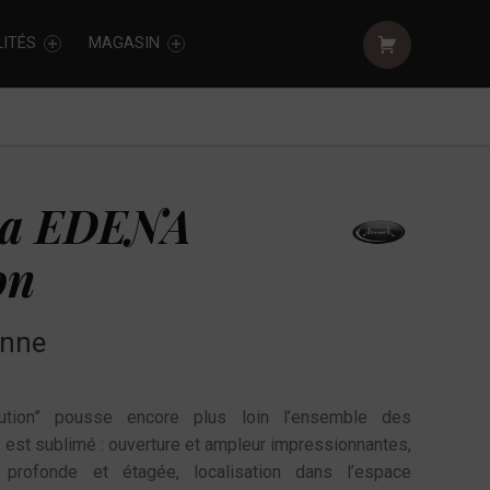
Shopping cart:
ITÉS
MAGASIN
ra EDENA
on
onne
ution” pousse encore plus loin l’ensemble des
 est sublimé : ouverture et ampleur impressionnantes,
profonde et étagée, localisation dans l’espace