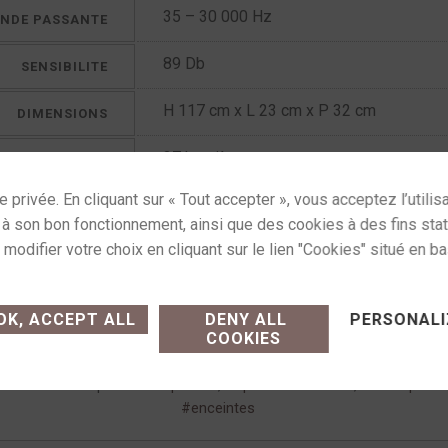
35 – 30 000 Hz
NDE PASSANTE
89 Db
SENSIBILITE
H 117 cm x L 23 cm x P 32 cm
DIMENSIONS
37 kg pièce
POIDS
2 ans
GARANTIE
5 ans si enregistrement produit
Française
FABRICATION
ses cookies and gives you control over what you want
K, ACCEPT ALL
DENY ALL
PERSONALI
COOKIES
ceintes
Étiquettes :
apertura
,
apertura evolution
,
avis apertu
enceintes