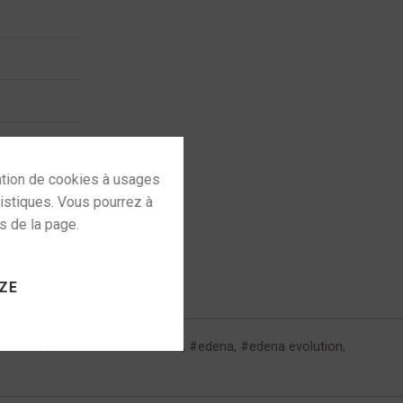
 to activate
ZE
ra edena
,
avis edena evolution
,
edena
,
edena evolution
,