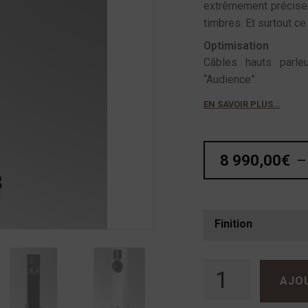
extrêmement précise. 
timbres. Et surtout c
Optimisation
Câbles hauts parle
“Audience”.
EN SAVOIR PLUS…
8 990,00
€
–
Finition
quantité de Apertura EDENA Evolution
AJO