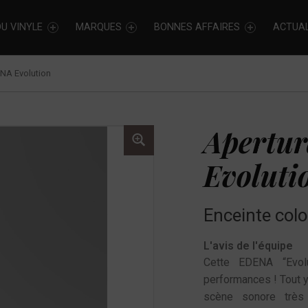
U VINYLE
MARQUES
BONNES AFFAIRES
ACTUAL
NA Evolution
Apertu
Evoluti
Enceinte col
L'avis de l'équipe
Cette EDENA “Evol
performances ! Tout y
scène sonore très 