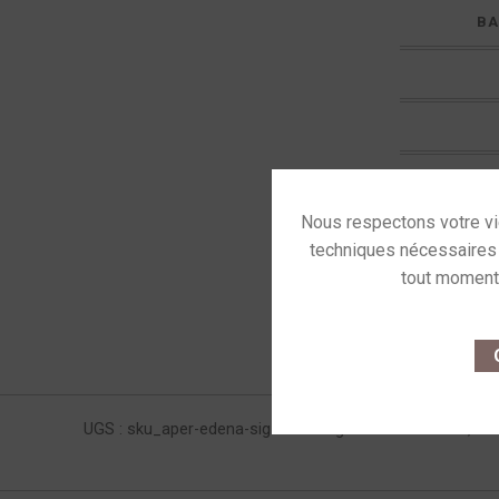
BA
This site u
O
UGS :
sku_aper-edena-sig
Catégories :
Colonnes
,
En