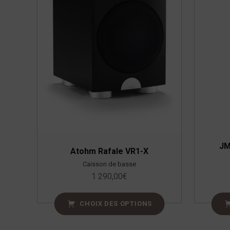
JM
Atohm Rafale VR1-X
Caisson de basse
1 290,00
€
CHOIX DES OPTIONS