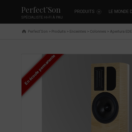
Primary Menu
Skip to footer
Skip to main navigation
Skip to shopping cart
Skip to main content
Apertura EDENA Evolution - Perfect’Son
Cookies management panel
Perfect’Son
PRODUITS
LE MONDE D
SPÉCIALISTE HI-FI À PAU
Breadcrumbs navigation
Perfect’Son
>
Produits
>
Enceintes
>
Colonnes
>
Apertura EDE
En écoute permanente