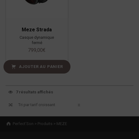
Meze Strada
Casque dynamique
fermé
799,00
€
AJOUTER AU PANIER
7 résultats affichés
Breadcrumbs navigation
Perfect’Son
>
Produits
>
MEZE