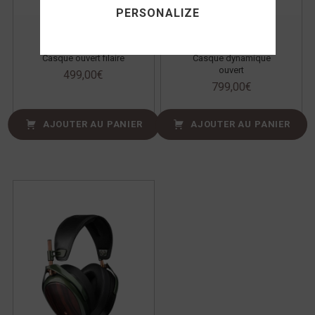
PERSONALIZE
Meze 105 Silva
Meze 109 Pro
Casque ouvert filaire
Casque dynamique
ouvert
499,00
€
799,00
€
AJOUTER AU PANIER
AJOUTER AU PANIER