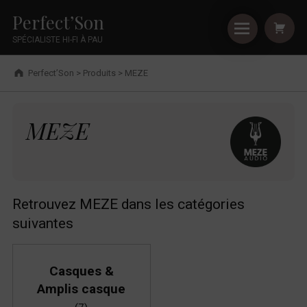
Primary Menu
Shopping
Skip to footer
Skip to main navigation
Skip to shopping cart
Skip to main content
Cookies management panel
MEZE - Perfect’Son
Perfect’Son
SPÉCIALISTE HI-FI À PAU
Breadcrumbs navigation
Perfect’Son
>
Produits
>
MEZE
MEZE
MEZE
Retrouvez MEZE dans les catégories
suivantes
Casques &
Amplis casque