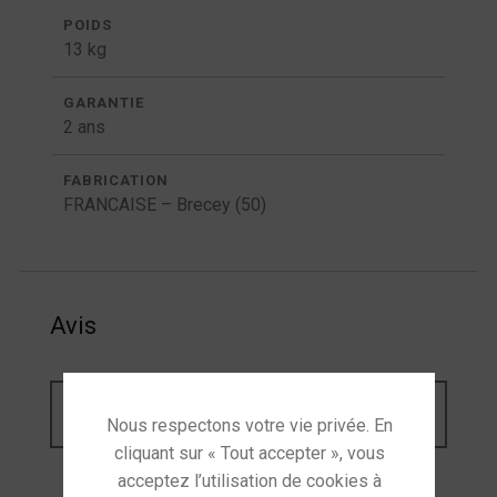
POIDS
13 kg
GARANTIE
2 ans
FABRICATION
FRANCAISE – Brecey (50)
Avis
Il n’y pas encore d’avis.