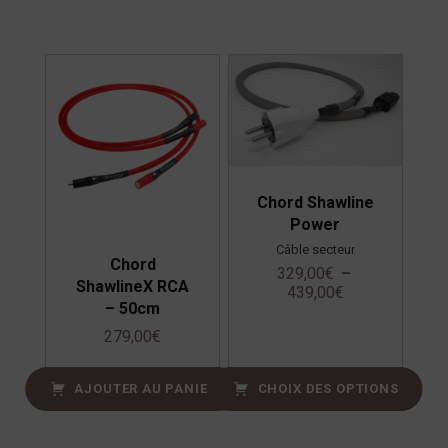
Chord Shawline
Power
Câble secteur
Chord
329,00
€
–
ShawlineX RCA
439,00
€
– 50cm
279,00
€
AJOUTER AU PANIER
CHOIX DES OPTIONS