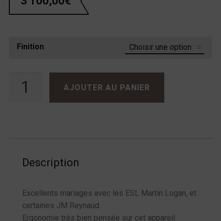
3 100,00
€
Finition
quantité de Atoll SDA200 Signature
AJOUTER AU PANIER
Description
Excellents mariages avec les ESL Martin Logan, et
certaines JM Reynaud.
Ergonomie très bien pensée sur cet appareil