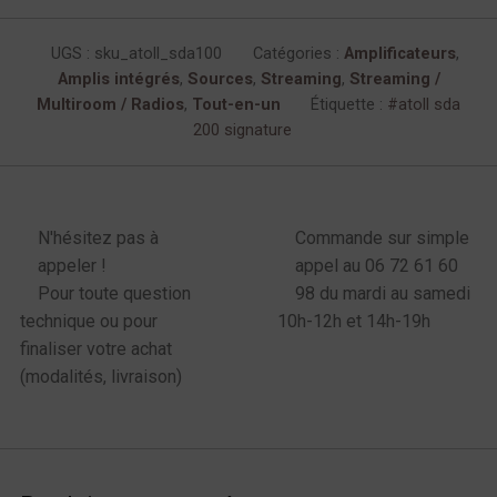
UGS :
sku_atoll_sda100
Catégories :
Amplificateurs
,
Amplis intégrés
,
Sources
,
Streaming
,
Streaming /
Multiroom / Radios
,
Tout-en-un
Étiquette :
atoll sda
200 signature
enu latéral produits
N'hésitez pas à
Commande sur simple
appeler !
appel au 06 72 61 60
Pour toute question
98 du mardi au samedi
technique ou pour
10h-12h et 14h-19h
finaliser votre achat
(modalités, livraison)