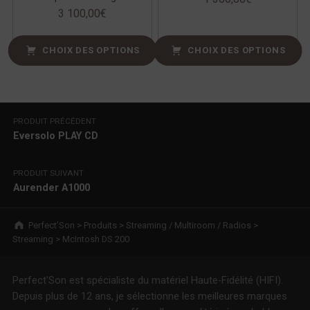
3 100,00
€
CHOIX DES OPTIONS
CHOIX DES OPTIONS
Navigation de l’article
PRODUIT PRÉCÉDENT
Eversolo PLAY CD
PRODUIT SUIVANT
Aurender A1000
Breadcrumbs navigation
Perfect’Son
>
Produits
>
Streaming / Multiroom / Radios
>
Streaming
>
McIntosh DS 200
Perfect'Son est spécialiste du matériel Haute-Fidélité (HIFI).
Depuis plus de 12 ans, je sélectionne les meilleures marques