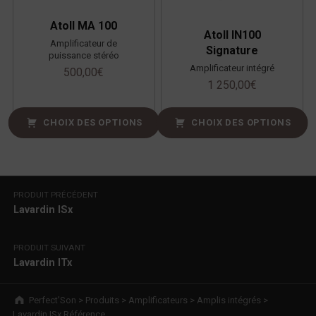
Atoll MA 100
Atoll IN100
Amplificateur de
Signature
puissance stéréo
Amplificateur intégré
500,00
€
1 250,00
€
CHOIX DES OPTIONS
CHOIX DES OPTIONS
Navigation de l’article
PRODUIT PRÉCÉDENT
Lavardin ISx
PRODUIT SUIVANT
Lavardin ITx
Breadcrumbs navigation
Perfect’Son
>
Produits
>
Amplificateurs
>
Amplis intégrés
>
Lavardin ISx Référence