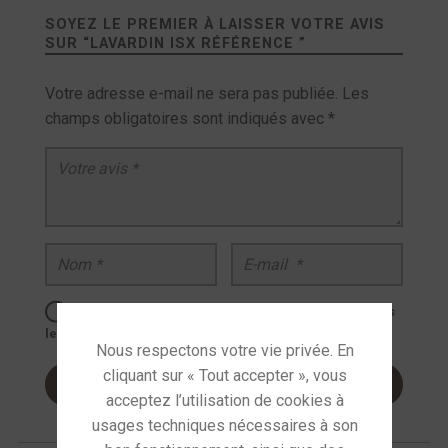
SOYEZ LE PREMIER À LAISSER VOTRE AVIS
SUR “
LAVARDIN ISX RÉFÉRENCE
”
Votre adresse e-mail ne sera pas publiée.
Les
champs obligatoires sont indiqués avec
*
Votre avis
*
Nom
*
E-mail
*
Enregistrer mon nom, mon e-mail et mon site dans
le navigateur pour mon prochain commentaire.