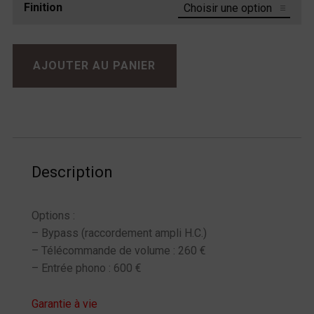
Finition
quantité de Lavardin ISx Référence
AJOUTER AU PANIER
Description
Options :
– Bypass (raccordement ampli H.C.)
– Télécommande de volume : 260 €
– Entrée phono : 600 €
Garantie à vie