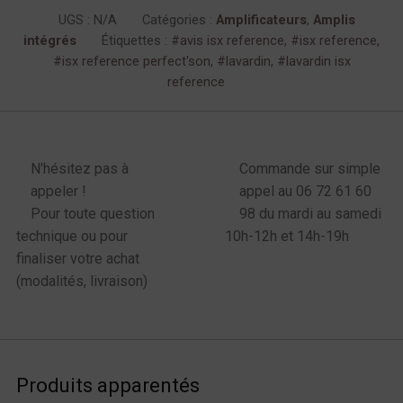
UGS :
N/A
Catégories :
Amplificateurs
,
Amplis
intégrés
Étiquettes :
avis isx reference
,
isx reference
,
isx reference perfect'son
,
lavardin
,
lavardin isx
reference
enu latéral produits
N'hésitez pas à
Commande sur simple
appeler !
appel au 06 72 61 60
Pour toute question
98 du mardi au samedi
technique ou pour
10h-12h et 14h-19h
finaliser votre achat
(modalités, livraison)
Produits apparentés