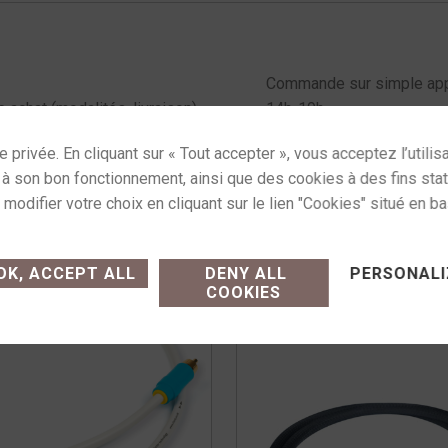
Commande sur simple appe
e achat (modalités, livraison)
14h-19h
ses cookies and gives you control over what you want
K, ACCEPT ALL
DENY ALL
PERSONALI
COOKIES