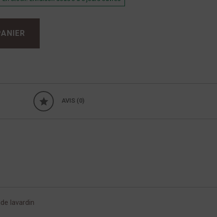
PANIER
AVIS (0)
e lavardin