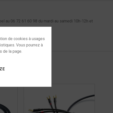
l au 06 72 61 60 98 du mardi au samedi 10h-12h et
 to activate
ZE