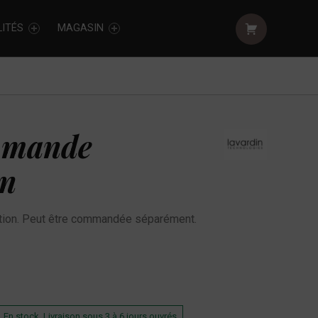
Shopping cart:
ITÉS
MAGASIN
mmande
in
ion. Peut être commandée séparément.
En stock. Livraison sous 3 à 6 jours ouvrés