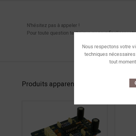
Menu latéral produits
N'hésitez pas à appeler !
Pour toute question technique ou pour finaliser votr
This site u
O
Produits apparentés