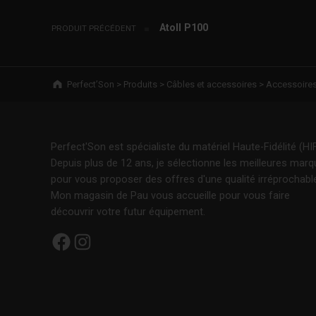
Atoll P100
PRODUIT PRÉCÉDENT
Breadcrumbs navigation
Perfect’Son
>
Produits
>
Câbles et accessoires
>
Accessoire
Perfect'Son est spécialiste du matériel Haute-Fidélité (HIF
Depuis plus de 12 ans, je sélectionne les meilleures mar
pour vous proposer des offres d'une qualité irréprochabl
Mon magasin de Pau vous accueille pour vous faire
découvrir votre futur équipement.
Facebook
Instagram