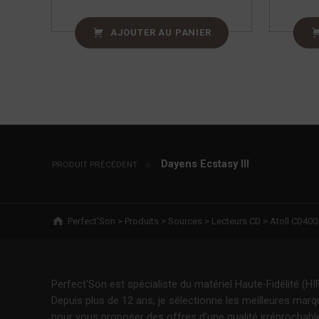
AJOUTER AU PANIER
Navigation de l’article
Dayens Ecstasy III
PRODUIT PRÉCÉDENT
Breadcrumbs navigation
Perfect’Son
>
Produits
>
Sources
>
Lecteurs CD
>
Atoll CD400
Perfect'Son est spécialiste du matériel Haute-Fidélité (HIF
Depuis plus de 12 ans, je sélectionne les meilleures mar
pour vous proposer des offres d'une qualité irréprochabl