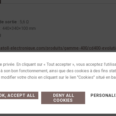
e sortie
: 5,6 Ω
: 440×340×100 mm
g
.atoll-electronique.com/produits/gamme-400/cd400-evoluti
s CD
Étiquettes :
atoll cd 400 evolution
,
cd 400 evolution
,
lec
ses cookies and gives you control over what you want
K, ACCEPT ALL
DENY ALL
PERSONALI
COOKIES
Commande sur simple appe
e achat (modalités, livraison)
14h-19h