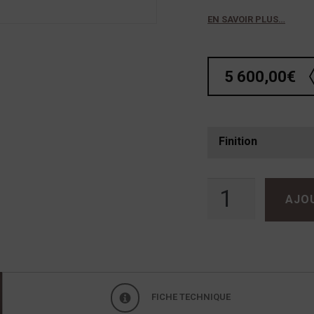
EN SAVOIR PLUS…
5 600,00
€
Finition
quantité de Atoll CD400 Evolution
AJO
FICHE TECHNIQUE