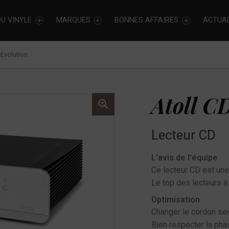
U VINYLE
MARQUES
BONNES AFFAIRES
ACTUAL
 Evolution
Atoll C
Lecteur CD
L'avis de l'équipe
Ce lecteur CD est une
Le top des lecteurs 
Optimisation
Changer le cordon sect
Bien respecter la pha