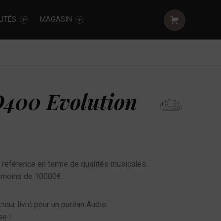
Shopping cart:
ITÉS
MAGASIN
D400 Evolution
 référence en terme de qualités musicales.
à moins de 10000€…
eur livré pour un puritan Audio.
se !