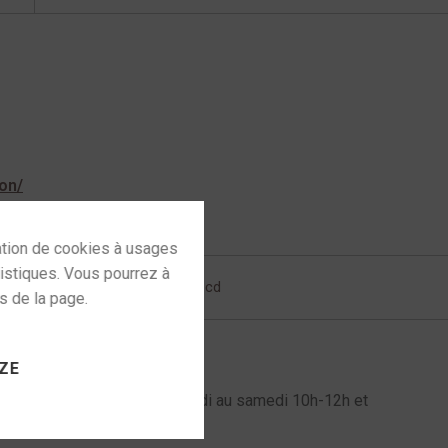
on/
teur cd atoll
,
meilleurs lecteur cd
 to activate
ZE
l au 06 72 61 60 98 du mardi au samedi 10h-12h et