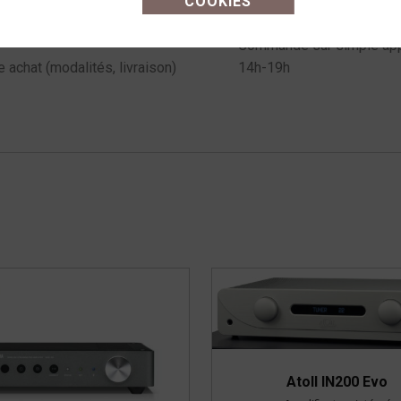
COOKIES
Commande sur simple appe
e achat (modalités, livraison)
14h-19h
Atoll IN200 Evo