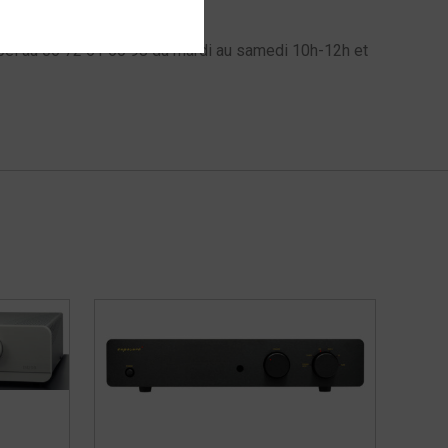
l au 06 72 61 60 98 du mardi au samedi 10h-12h et