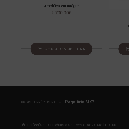
Amplificateur intégré
2 700,00
€
CHOIX DES OPTIONS
Navigation de l’article
Rega Aria MK3
PRODUIT PRÉCÉDENT
Breadcrumbs navigation
Perfect’Son
>
Produits
>
Sources
>
DAC
>
Atoll HD100