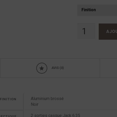
Finition
quantité de Atoll HD100
AJO
AVIS (0)
Aluminium brossé
FINITION
Noir
2 sorties casque Jack 6.35
ECTIQUE