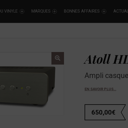
U VINYLE
MARQUES
BONNES AFFAIRES
ACTUAL
Atoll H
Ampli casque
EN SAVOIR PLUS…
650,00
€