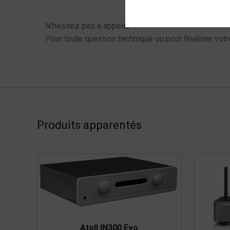
N'hésitez pas à appeler !
Pour toute question technique ou pour finaliser votr
Produits apparentés
Atoll IN300 Evo