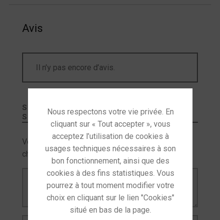
Avis
Il n’y pas encore d’avis.
SOYEZ LE PREMIER À LAISSER VOTRE AVIS
SUR “
ATOLL DAC100 SIGNATURE
”
Votre adresse e-mail ne sera pas publiée.
Les
champs obligatoires sont indiqués avec
*
Votre avis
*
Nom
*
E-mail
*