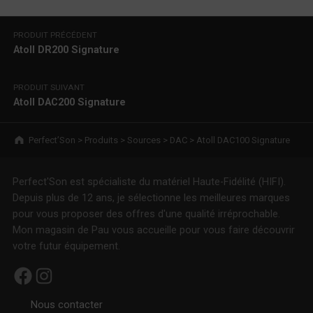
Navigation de l’article
PRODUIT PRÉCÉDENT
Atoll DR200 Signature
PRODUIT SUIVANT
Atoll DAC200 Signature
Breadcrumbs navigation
Perfect’Son
>
Produits
>
Sources
>
DAC
>
Atoll DAC100 Signature
Perfect'Son est spécialiste du matériel Haute-Fidélité (HIFI).
Depuis plus de 12 ans, je sélectionne les meilleures marques
pour vous proposer des offres d'une qualité irréprochable.
Mon magasin de Pau vous accueille pour vous faire découvrir
votre futur équipement.
Facebook
Instagram
Nous contacter