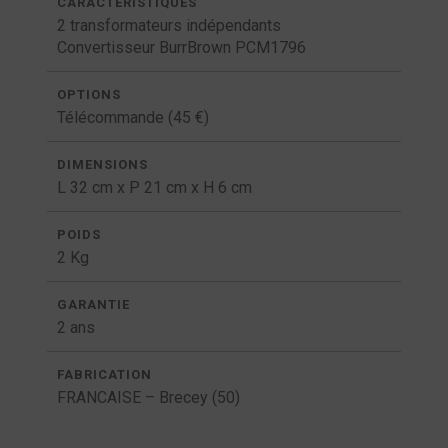
CARACTÉRISTIQUES
2 transformateurs indépendants
Convertisseur BurrBrown PCM1796
OPTIONS
Télécommande (45 €)
DIMENSIONS
L 32 cm x P 21 cm x H 6 cm
POIDS
2 Kg
GARANTIE
2 ans
FABRICATION
FRANCAISE – Brecey (50)