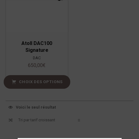
Atoll DAC100
Signature
DAC
650,00
€
CHOIX DES OPTIONS
Voici le seul résultat