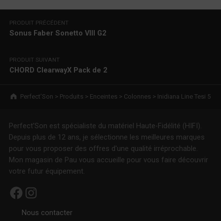
Navigation de l’article
PRODUIT PRÉCÉDENT
Sonus Faber Sonetto VIII G2
PRODUIT SUIVANT
CHORD ClearwayX Pack de 2
Breadcrumbs navigation
Perfect’Son
>
Produits
>
Enceintes
>
Colonnes
>
Inidiana Line Tesi 5
Perfect'Son est spécialiste du matériel Haute-Fidélité (HIFI).
Depuis plus de 12 ans, je sélectionne les meilleures marques
pour vous proposer des offres d'une qualité irréprochable.
Mon magasin de Pau vous accueille pour vous faire découvrir
votre futur équipement.
Facebook
Instagram
Nous contacter