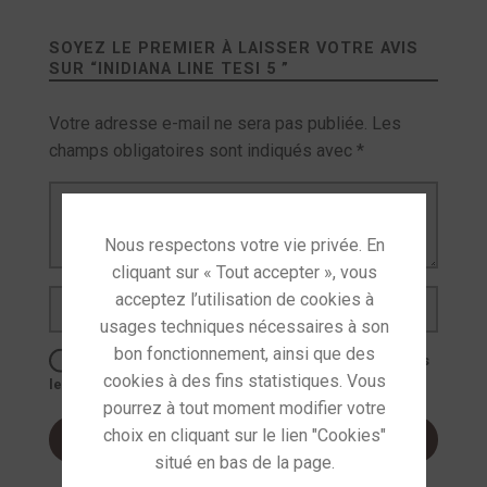
SOYEZ LE PREMIER À LAISSER VOTRE AVIS
SUR “
INIDIANA LINE TESI 5
”
Votre adresse e-mail ne sera pas publiée.
Les
champs obligatoires sont indiqués avec
*
Votre avis
*
Nom
*
E-mail
*
Enregistrer mon nom, mon e-mail et mon site dans
le navigateur pour mon prochain commentaire.