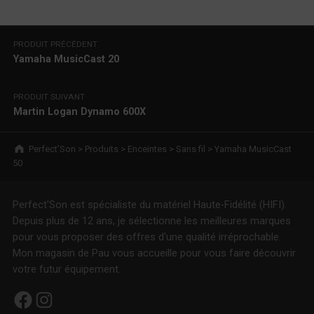
Navigation de l’article
PRODUIT PRÉCÉDENT
Yamaha MusicCast 20
PRODUIT SUIVANT
Martin Logan Dynamo 600X
Breadcrumbs navigation
Perfect’Son
>
Produits
>
Enceintes
>
Sans fil
>
Yamaha MusicCast
50
Perfect'Son est spécialiste du matériel Haute-Fidélité (HIFI).
Depuis plus de 12 ans, je sélectionne les meilleures marques
pour vous proposer des offres d'une qualité irréprochable.
Mon magasin de Pau vous accueille pour vous faire découvrir
votre futur équipement.
Facebook
Instagram