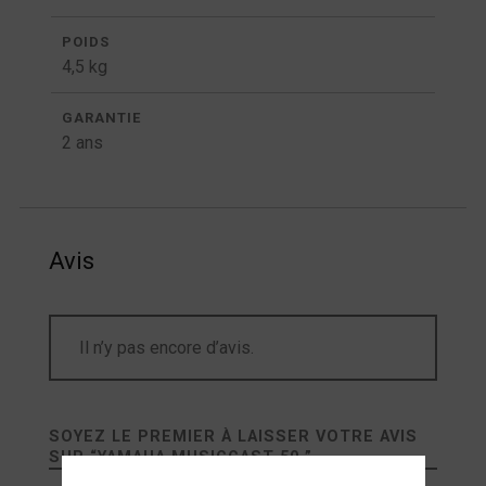
POIDS
4,5 kg
GARANTIE
2 ans
Avis
Il n’y pas encore d’avis.
SOYEZ LE PREMIER À LAISSER VOTRE AVIS
SUR “
YAMAHA MUSICCAST 50
”