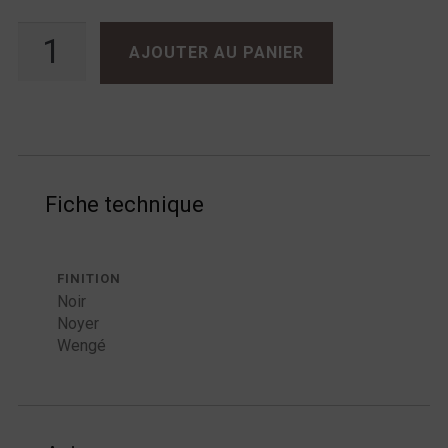
quantité de Sonus Faber Sonetto VIII G2
AJOUTER AU PANIER
Fiche technique
FINITION
Noir
Noyer
Wengé