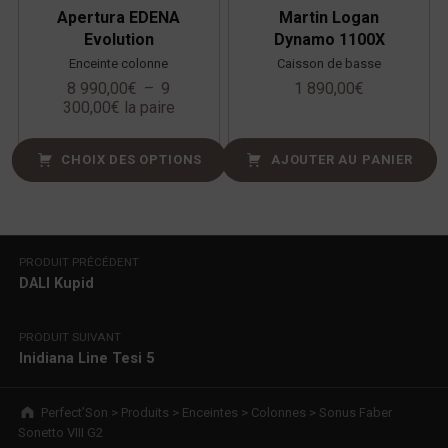
Apertura EDENA
Martin Logan
Evolution
Dynamo 1100X
Enceinte colonne
Caisson de basse
8 990,00
€
–
9
1 890,00
€
300,00
€
la paire
CHOIX DES OPTIONS
AJOUTER AU PANIER
Navigation de l’article
PRODUIT PRÉCÉDENT
DALI Kupid
PRODUIT SUIVANT
Inidiana Line Tesi 5
Breadcrumbs navigation
Perfect’Son
>
Produits
>
Enceintes
>
Colonnes
>
Sonus Faber
Sonetto VIII G2