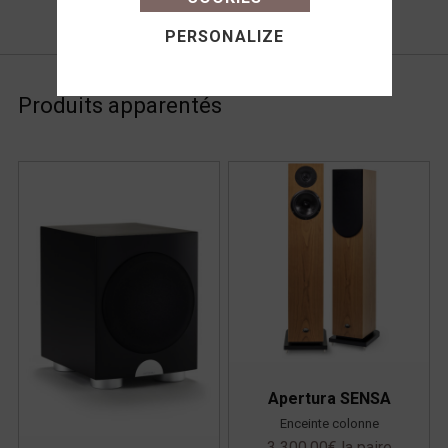
PERSONALIZE
Produits apparentés
Apertura SENSA
Enceinte colonne
3 300,00
€
la paire