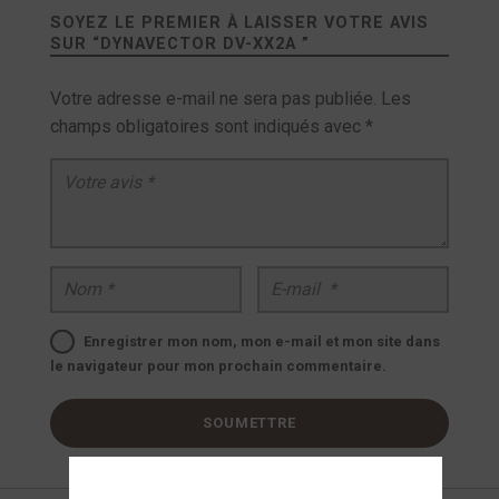
SOYEZ LE PREMIER À LAISSER VOTRE AVIS
SUR “
DYNAVECTOR DV-XX2A
”
Votre adresse e-mail ne sera pas publiée.
Les
champs obligatoires sont indiqués avec
*
Votre avis
*
Nom
*
E-mail
*
Enregistrer mon nom, mon e-mail et mon site dans
le navigateur pour mon prochain commentaire.