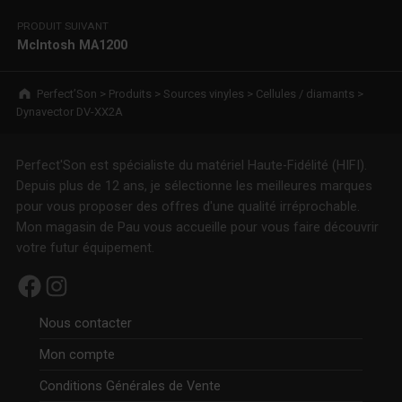
PRODUIT SUIVANT
McIntosh MA1200
Breadcrumbs navigation
Perfect’Son
>
Produits
>
Sources vinyles
>
Cellules / diamants
>
Dynavector DV-XX2A
Perfect'Son est spécialiste du matériel Haute-Fidélité (HIFI).
Depuis plus de 12 ans, je sélectionne les meilleures marques
pour vous proposer des offres d'une qualité irréprochable.
Mon magasin de Pau vous accueille pour vous faire découvrir
votre futur équipement.
Facebook
Instagram
Nous contacter
Mon compte
Conditions Générales de Vente