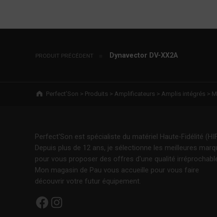
Navigation de l’article
Dynavector DV-XX2A
PRODUIT PRÉCÉDENT
Breadcrumbs navigation
Perfect’Son
>
Produits
>
Amplificateurs
>
Amplis intégrés
>
M
Perfect'Son est spécialiste du matériel Haute-Fidélité (HIF
Depuis plus de 12 ans, je sélectionne les meilleures mar
pour vous proposer des offres d'une qualité irréprochabl
Mon magasin de Pau vous accueille pour vous faire
découvrir votre futur équipement.
Facebook
Instagram