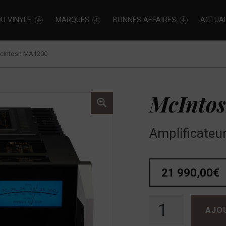
U VINYLE
MARQUES
BONNES AFFAIRES
ACTUAL
cIntosh MA1200
McInto
Amplificateur
21 990,00
€
quantité de McIntosh MA1200
AJO