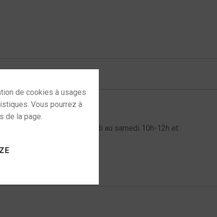
tosh
,
mcintosh amplifier
l au 06 72 61 60 98 du mardi au samedi 10h-12h et
 to activate
ZE