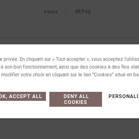
48,9 kg
POIDS
grés
,
Uncategorized
Étiquettes :
amplificateur mcintosh
,
mcin
Commande sur simple appe
ses cookies and gives you control over what you want
e achat (modalités, livraison)
14h-19h
K, ACCEPT ALL
DENY ALL
PERSONALI
COOKIES