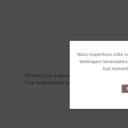
Fiche technique
Catégories :
Amplis inté
Menu latéral produits
N'hésitez pas à appeler !
This site u
Pour toute question technique ou pour finaliser votr
O