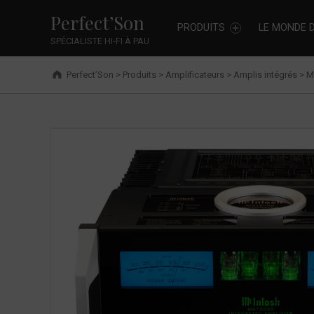
Primary Menu
Skip to footer
Skip to main navigation
Skip to shopping cart
Skip to main content
McIntosh MA1200 - Perfect’Son
Cookies management panel
Perfect’Son
PRODUITS
LE MONDE D
SPÉCIALISTE HI-FI À PAU
Breadcrumbs navigation
Perfect’Son
>
Produits
>
Amplificateurs
>
Amplis intégrés
>
M