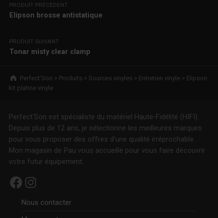
PRODUIT PRÉCÉDENT
Elipson brosse antistatique
PRODUIT SUIVANT
Tonar misty clear clamp
Breadcrumbs navigation
Perfect’Son
>
Produits
>
Sources vinyles
>
Entretien vinyle
>
Elipson
kit platine vinyle
Perfect'Son est spécialiste du matériel Haute-Fidélité (HIFI).
Depuis plus de 12 ans, je sélectionne les meilleures marques
pour vous proposer des offres d'une qualité irréprochable.
Mon magasin de Pau vous accueille pour vous faire découvrir
votre futur équipement.
Facebook
Instagram
Nous contacter