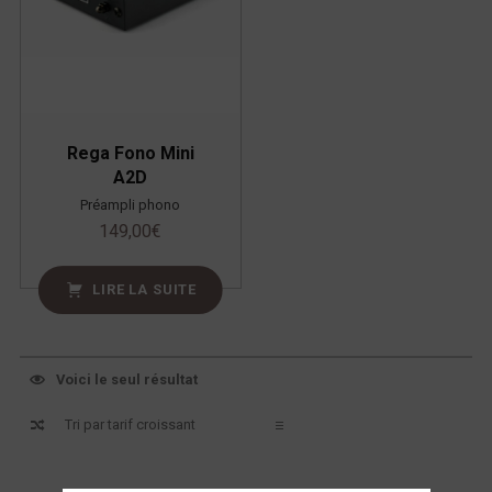
Rega Fono Mini
A2D
Préampli phono
149,00
€
LIRE LA SUITE
Voici le seul résultat