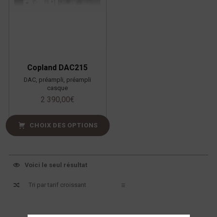
Copland DAC215
DAC, préampli, préampli
casque
2 390,00
€
CHOIX DES OPTIONS
Voici le seul résultat