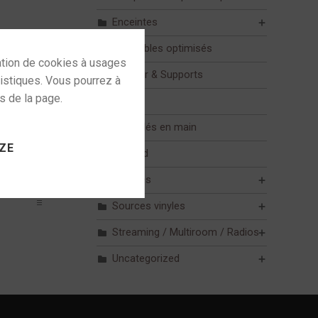
Enceintes
Ensembles optimisés
Mobilier & Supports
Mur
 to activate
Pack clés en main
ZE
Plafond
Sources
Sources vinyles
Streaming / Multiroom / Radios
Uncategorized