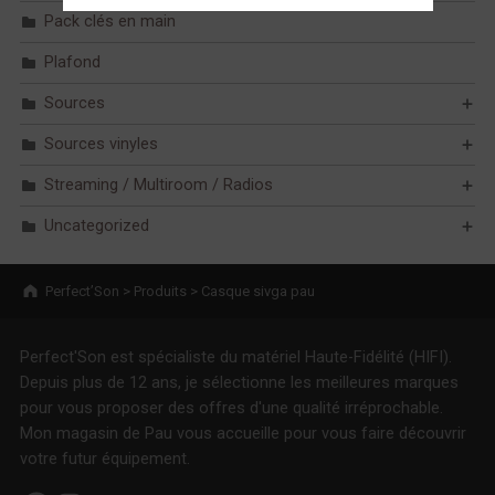
Pack clés en main
Plafond
Sources
Sources vinyles
Streaming / Multiroom / Radios
Uncategorized
Breadcrumbs navigation
Perfect’Son
>
Produits
>
Casque sivga pau
Perfect'Son est spécialiste du matériel Haute-Fidélité (HIFI).
Depuis plus de 12 ans, je sélectionne les meilleures marques
pour vous proposer des offres d'une qualité irréprochable.
Mon magasin de Pau vous accueille pour vous faire découvrir
votre futur équipement.