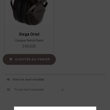
Sivga Oriol
Casque fermé filaire
249,00
€
AJOUTER AU PANIER
Voici le seul résultat