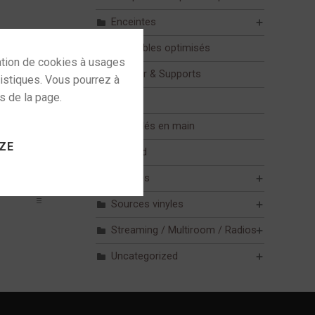
Enceintes
Ensembles optimisés
Mobilier & Supports
Mur
 to activate
Pack clés en main
ZE
Plafond
Sources
Sources vinyles
Streaming / Multiroom / Radios
Uncategorized