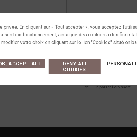
McIntosh MCD600
Lecteur SACD/CD
10 990,00
€
ses cookies and gives you control over what you want
AJOUTER AU PANIER
K, ACCEPT ALL
DENY ALL
PERSONALI
COOKIES