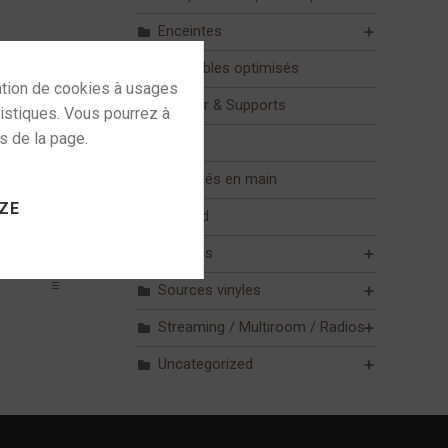
Enceintes
Ensembles optimisés
Mobilier & Supports
Mur
 to activate
Pack clés en main
ZE
Plafond
Sources
Sources vinyles
Streaming / Multiroom / Radios
Uncategorized