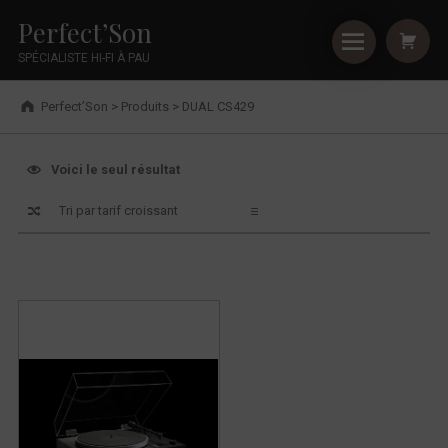
Primary Menu
Shopping
Skip to footer
Skip to main navigation
Skip to shopping cart
Skip to main content
Cookies management panel
DUAL CS429 - Perfect’Son
Perfect’Son
SPÉCIALISTE HI-FI À PAU
Breadcrumbs navigation
Perfect’Son
>
Produits
>
DUAL CS429
DUAL CS429
Voici le seul résultat
Liste de produits