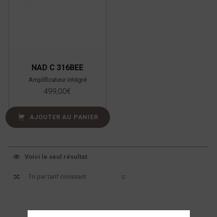
NAD C 316BEE
Amplificateur intégré
499,00
€
AJOUTER AU PANIER
Voici le seul résultat