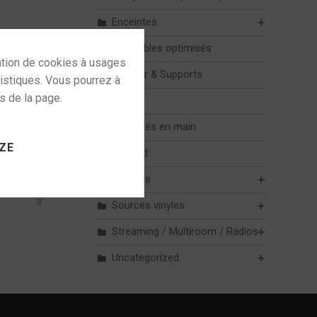
Enceintes
Ensembles optimisés
Mobilier & Supports
Mur
 to activate
Pack clés en main
ZE
Plafond
Sources
Sources vinyles
Streaming / Multiroom / Radios
Uncategorized