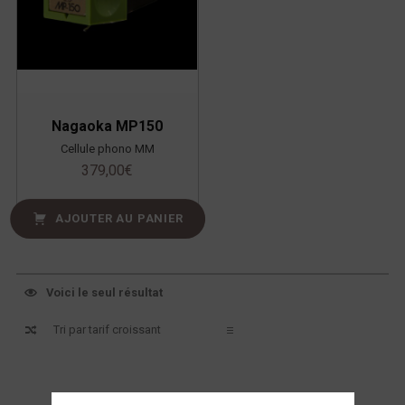
Nagaoka MP150
Cellule phono MM
379,00
€
AJOUTER AU PANIER
Voici le seul résultat