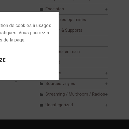
Enceintes
Ensembles optimisés
Mobilier & Supports
Mur
 to activate
Pack clés en main
ZE
Plafond
Sources
Sources vinyles
Streaming / Multiroom / Radios
Uncategorized