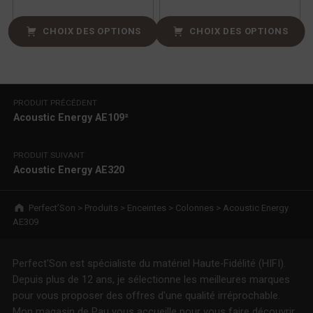
CHOIX DES OPTIONS
CHOIX DES OPTIONS
Navigation de l’article
PRODUIT PRÉCÉDENT
Acoustic Energy AE109²
PRODUIT SUIVANT
Acoustic Energy AE320
Breadcrumbs navigation
Perfect’Son
>
Produits
>
Enceintes
>
Colonnes
>
Acoustic Energy
AE309
Perfect'Son est spécialiste du matériel Haute-Fidélité (HIFI).
Depuis plus de 12 ans, je sélectionne les meilleures marques
pour vous proposer des offres d'une qualité irréprochable.
Mon magasin de Pau vous accueille pour vous faire découvrir