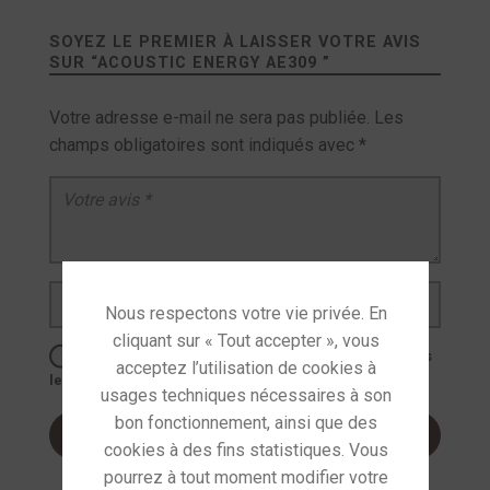
SOYEZ LE PREMIER À LAISSER VOTRE AVIS
SUR “
ACOUSTIC ENERGY AE309
”
Votre adresse e-mail ne sera pas publiée.
Les
champs obligatoires sont indiqués avec
*
Votre avis
*
Nom
*
E-mail
*
Enregistrer mon nom, mon e-mail et mon site dans
le navigateur pour mon prochain commentaire.